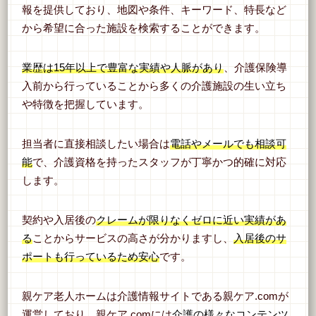
報を提供しており、地図や条件、キーワード、特長など
から希望に合った施設を検索することができます。
業歴は15年以上で豊富な実績や人脈があり
、介護保険導
入前から行っていることから多くの介護施設の生い立ち
や特徴を把握しています。
担当者に直接相談したい場合は
電話やメールでも相談可
能
で、介護資格を持ったスタッフが丁寧かつ的確に対応
します。
契約や入居後の
クレームが限りなくゼロに近い実績があ
る
ことからサービスの高さが分かりますし、
入居後のサ
ポートも行っているため安心
です。
親ケア老人ホームは介護情報サイトである親ケア.comが
運営しており、親ケア.comには
介護の様々なコンテンツ